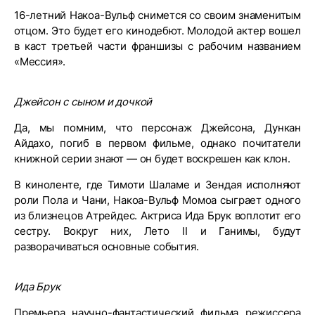
16-летний Накоа-Вульф снимется со своим знаменитым
отцом. Это будет его кинодебют. Молодой актер вошел
в каст третьей части франшизы с рабочим названием
«Мессия».
Джейсон с сыном и дочкой
Да, мы помним, что персонаж Джейсона, Дункан
Айдахо, погиб в первом фильме, однако почитатели
книжной серии знают — он будет воскрешен как клон.
В киноленте, где Тимоти Шаламе и Зендая исполняют
роли Пола и Чани, Накоа-Вульф Момоа сыграет одного
из близнецов Атрейдес. Актриса Ида Брук воплотит его
сестру. Вокруг них, Лето II и Ганимы, будут
разворачиваться основные события.
Ида Брук
Премьера научно-фантастический фильма режиссера