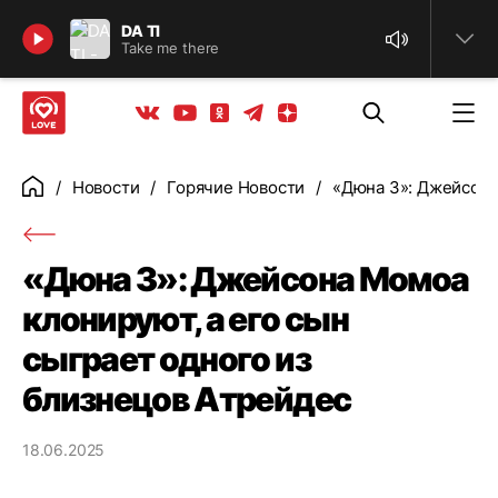
Найти
DA TI
Take me there
Телеграм
Одноклассники
Яндекс дзен
Youtube
Вконтакте
Новости
Горячие Новости
«Дюна 3»: Джейсона
Главная
«Дюна 3»: Джейсона Момоа
клонируют, а его сын
сыграет одного из
близнецов Атрейдес
18.06.2025