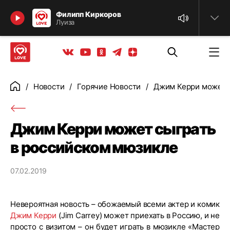
Найти
Филипп Киркоров
Луиза
Телеграм
Одноклассники
Яндекс дзен
Youtube
Вконтакте
Новости
Горячие Новости
Джим Керри может с
Главная
Джим Керри может сыграть
в российском мюзикле
07.02.2019
Невероятная новость – обожаемый всеми актер и комик
Джим Керри
(Jim Carrey) может приехать в Россию, и не
просто с визитом – он будет играть в мюзикле «Мастер