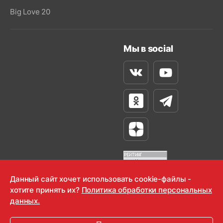
Big Love 20
Мы в social
Вконтакте
Youtube
Одноклассники
Телеграм
Яндекс Дзен
Данный сайт хочет использовать cookie-файлы -
хотите принять их?
Политика обработки персональных
OOO "Радио-Любовь" 2000-2026
данных.
Krutoy Media