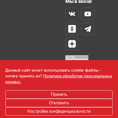
Мы в social
Вконтакте
Youtube
Одноклассники
Телеграм
Яндекс Дзен
Данный сайт хочет использовать cookie-файлы -
хотите принять их?
Политика обработки персональных
OOO "Радио-Любовь" 2000-2026
данных.
Krutoy Media
Принять
16+
Отклонить
Информация для правообладателей
Настройки конфиденциальности
Условия