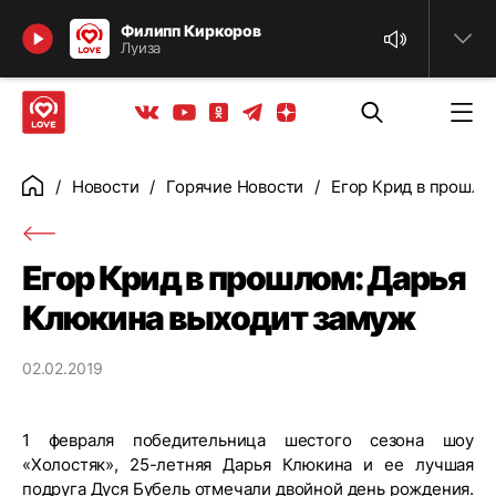
Найти
Филипп Киркоров
Луиза
Телеграм
Одноклассники
Яндекс дзен
Youtube
Вконтакте
Новости
Горячие Новости
Егор Крид в прошло
Главная
Егор Крид в прошлом: Дарья
Клюкина выходит замуж
02.02.2019
1 февраля победительница шестого сезона шоу
«Холостяк», 25-летняя Дарья Клюкина и ее лучшая
подруга Дуся Бубель отмечали двойной день рождения.