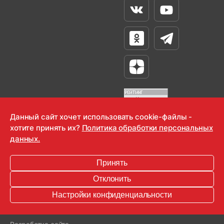
Вконтакте
Youtube
Одноклассники
Телеграм
Яндекс Дзен
Данный сайт хочет использовать cookie-файлы -
хотите принять их?
Политика обработки персональных
OOO "Радио-Любовь" 2000-2026
данных.
Krutoy Media
Принять
16+
Отклонить
Информация для правообладателей
Настройки конфиденциальности
Условия
Конфиденциальность