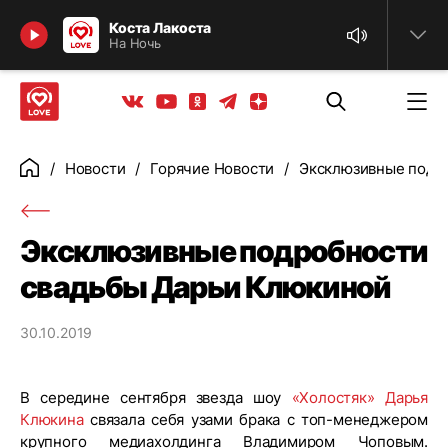
Найти
Коста Лакоста
На Ночь
Телеграм
Одноклассники
Яндекс дзен
Youtube
Вконтакте
Новости
Горячие Новости
Эксклюзивные подр
Главная
Эксклюзивные подробности
свадьбы Дарьи Клюкиной
30.10.2019
В середине сентября звезда шоу
«Холостяк»
Дарья
Клюкина
связала себя узами брака с топ-менеджером
крупного медиахолдинга Владимиром Чоповым.