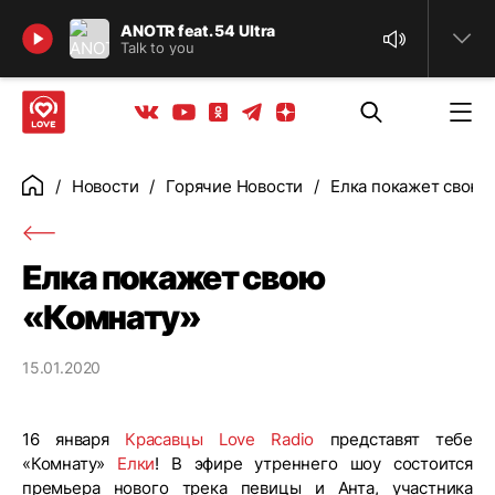
Найти
ANOTR feat. 54 Ultra
Talk to you
Телеграм
Одноклассники
Яндекс дзен
Youtube
Вконтакте
Новости
Горячие Новости
Елка покажет свою 
Главная
Елка покажет свою
«Комнату»
15.01.2020
16 января
Красавцы Love Radio
представят тебе
«Комнату»
Елки
! В эфире утреннего шоу состоится
премьера нового трека певицы и Анта, участника