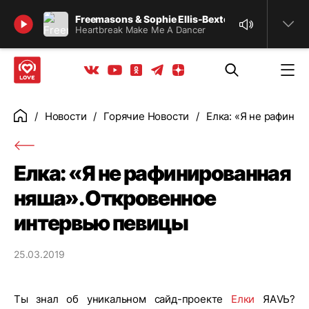
Найти
Freemasons & Sophie Ellis-Bextor
Heartbreak Make Me A Dancer
Телеграм
Одноклассники
Яндекс дзен
Youtube
Вконтакте
Новости
Горячие Новости
Елка: «Я не рафини
Главная
Елка: «Я не рафинированная
няша». Откровенное
интервью певицы
25.03.2019
Ты знал об уникальном сайд-проекте
Елки
ЯАVЬ?