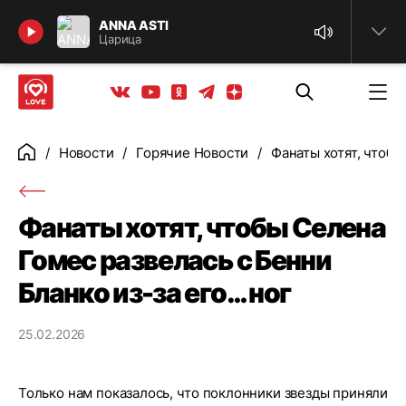
Найти
ANNA ASTI
Царица
Телеграм
Одноклассники
Яндекс дзен
Youtube
Вконтакте
Новости
Горячие Новости
Фанаты хотят, чтобы
Главная
Фанаты хотят, чтобы Селена
Гомес развелась с Бенни
Бланко из-за его… ног
25.02.2026
Только нам показалось, что поклонники звезды приняли