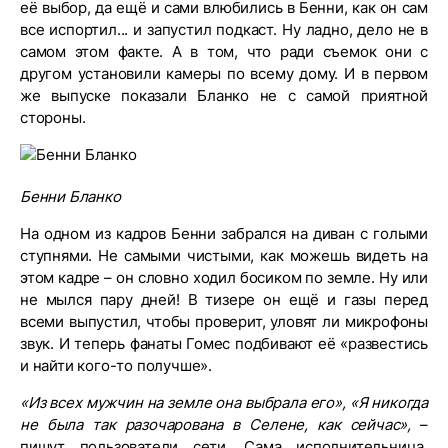
её выбор, да ещё и сами влюбились в Бенни, как он сам
все испортил... и запустил подкаст. Ну ладно, дело не в
самом этом факте. А в том, что ради съемок они с
другом установили камеры по всему дому. И в первом
же выпуске показали Бланко не с самой приятной
стороны.
Бенни Бланко
На одном из кадров Бенни забрался на диван с голыми
ступнями. Не самыми чистыми, как можешь видеть на
этом кадре – он словно ходил босиком по земле. Ну или
не мылся пару дней! В тизере он ещё и газы перед
всеми выпустил, чтобы проверит, уловят ли микрофоны
звук. И теперь фанаты Гомес подбивают её «развестись
и найти кого-то получше».
«Из всех мужчин на земле она выбрала его», «Я никогда
не была так разочарована в Селене, как сейчас»,
–
пишут пользователи сети. Сама исполнительница,