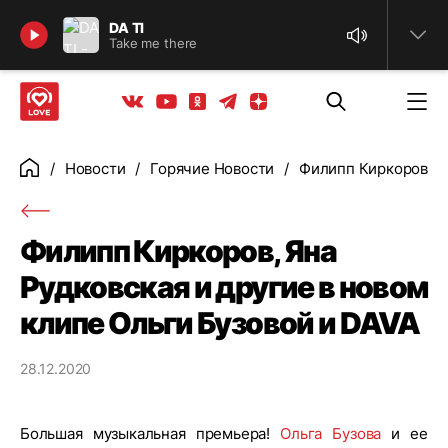
Найти
DA TI
Take me there
Телеграм
Одноклассники
Яндекс дзен
Youtube
Вконтакте
Новости
Горячие Новости
Филипп Киркоров, Ян
Главная
Филипп Киркоров, Яна
Рудковская и другие в новом
клипе Ольги Бузовой и DAVA
28.12.2020
Большая музыкальная премьера!
Ольга Бузова
и ее