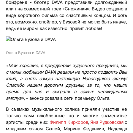
бойфренд - блогер DAVA представили долгожданный
клип на совместный трек «Снежинки». Видео создано в
виде короткого фильма со счастливым концом. И хоть
это, возможно, спойлер, у Бузовой не могло быть иначе,
ведь ее миром, как известно, правит любовь!
Ольга Бузова и DAVA
«Мои хорошие, в преддверии чудесного праздника, мы
с моим любимым DAVA решили не просто подарить Вам
клип, а снять самую настоящую Новогоднюю сказку!
Спасибо нашим дорогим друзьям, за то, что нашли
время для нас и сыграли в самых неожиданных
амплуа»
, – анонсировала в сети премьеру Ольга.
В съемках музыкального ролика приняли участие не
только сами влюбленные, но и многие знаменитые
артисты, среди них:
Филипп Киркоров
,
Яна Рудковская
с
младшим сыном Сашей, Марина Федункив, Надежда