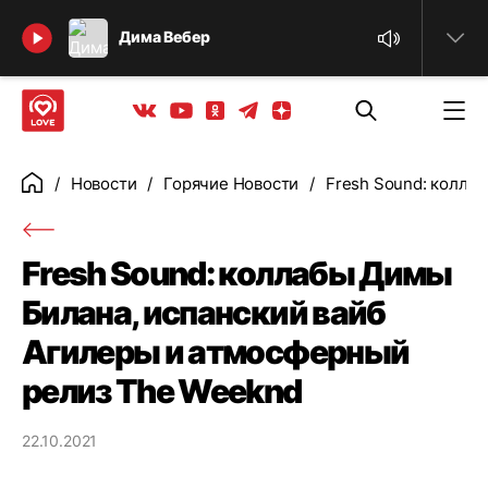
Найти
Дима Вебер
Телеграм
Одноклассники
Яндекс дзен
Youtube
Вконтакте
Новости
Горячие Новости
Fresh Sound: колла
Главная
Fresh Sound: коллабы Димы
Билана, испанский вайб
Агилеры и атмосферный
релиз The Weeknd
22.10.2021