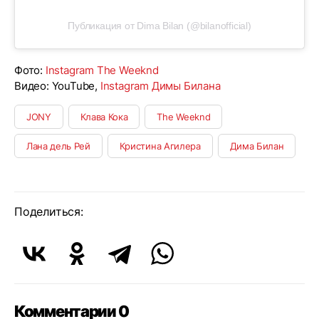
Публикация от Dima Bilan (@bilanofficial)
Фото:
Instagram The Weeknd
Видео: YouTube,
Instagram Димы Билана
JONY
Клава Кока
The Weeknd
Лана дель Рей
Кристина Агилера
Дима Билан
Поделиться:
Комментарии 0