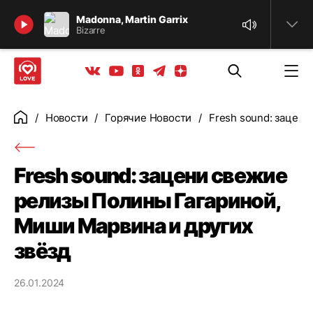
Найти
Madonna, Martin Garrix
Bizarre
Телеграм
Одноклассники
Яндекс дзен
Youtube
Вконтакте
Новости
Горячие Новости
Fresh sound: зацен
Главная
Fresh sound: зацени свежие
релизы Полины Гагариной,
Миши Марвина и других
звёзд
26.01.2024