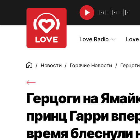
Найти
Love Radio
Love
Новости
Горячие Новости
Герцоги
Главная
Герцоги на Ямай
принц Гарри впе
время блеснули 