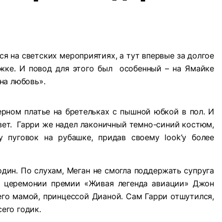
ся на светских мероприятиях, а тут впервые за долгое
жке. И повод для этого был особенный – на Ямайке
на любовь».
ерном платье на бретельках с пышной юбкой в пол. И
ет. Гарри же надел лаконичный темно-синий костюм,
у пуговок на рубашке, придав своему look’у более
дин. По слухам, Меган не смогла поддержать супруга
На церемонии премии «Живая легенда авиации» Джон
его мамой, принцессой Дианой. Сам Гарри отшутился,
сего годик.