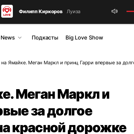
Филипп Киркоров
Луиза
 News
Подкасты
Big Love Show
 на Ямайке. Меган Маркл и принц Гарри впервые за дол
ке. Меган Маркл и
рвые за долгое
на красной дорожке