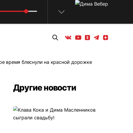
Телеграм
Одноклассники
Яндекс дзен
Youtube
Вконтакте
гое время блеснули на красной дорожке
Другие новости