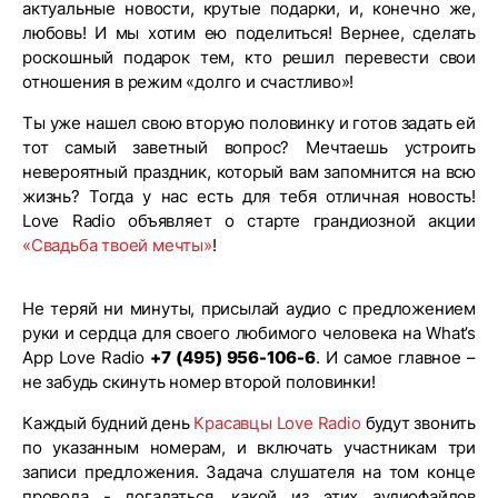
актуальные новости, крутые подарки, и, конечно же,
любовь! И мы хотим ею поделиться! Вернее, сделать
роскошный подарок тем, кто решил перевести свои
отношения в режим «долго и счастливо»!
Ты уже нашел свою вторую половинку и готов задать ей
тот самый заветный вопрос? Мечтаешь устроить
невероятный праздник, который вам запомнится на всю
жизнь? Тогда у нас есть для тебя отличная новость!
Love Radio объявляет о старте грандиозной акции
«Свадьба твоей мечты»
!
Не теряй ни минуты, присылай аудио с предложением
руки и сердца для своего любимого человека на What’s
App Love Radio
+7 (495) 956-106-6
. И самое главное –
не забудь скинуть номер второй половинки!
Каждый будний день
Красавцы Love Radio
будут звонить
по указанным номерам, и включать участникам три
записи предложения. Задача слушателя на том конце
провода - догадаться, какой из этих аудиофайлов