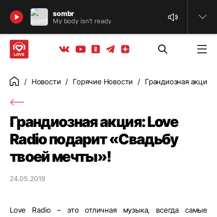
Найти
sombr
My body isn't ready
Телеграм
Одноклассники
Яндекс дзен
Youtube
Вконтакте
Новости
Горячие Новости
Грандиозная акция: 
Главная
Грандиозная акция: Love
Radio подарит «Свадьбу
твоей мечты»!
24.05.2019
Love Radio – это отличная музыка, всегда самые