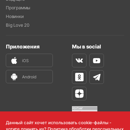
Программы
Новинки
Big Love 20
Приложения
Мы в social
iOS
Вконтакте
Youtube
Android
Одноклассники
Телеграм
Яндекс Дзен
Данный сайт хочет использовать cookie-файлы -
хотите принять их?
Политика обработки персональных