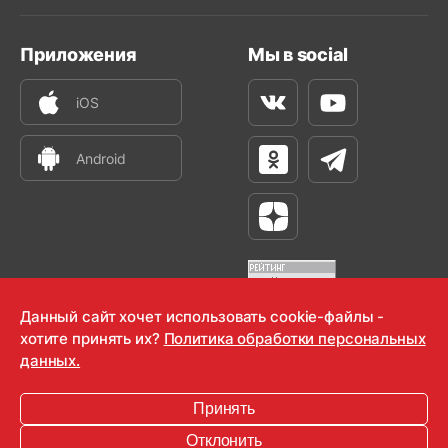
Приложения
Мы в social
iOS
Вконтакте
Youtube
Android
Одноклассники
Телеграм
Яндекс Дзен
Данный сайт хочет использовать cookie-файлы -
хотите принять их?
Политика обработки персональных
OOO "Радио-Любовь" 2000-2026
данных.
Krutoy Media
Принять
16+
Отклонить
Информация для правообладателей