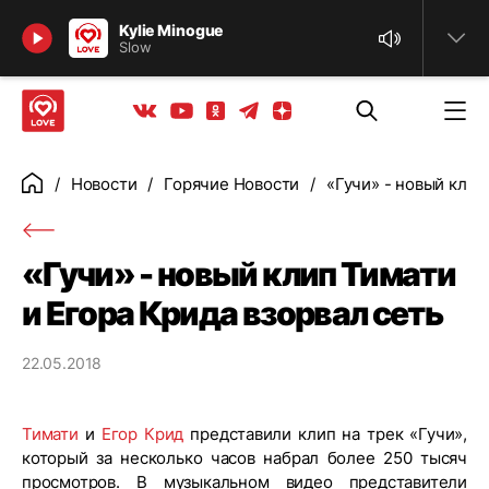
Найти
Kylie Minogue
Slow
Телеграм
Одноклассники
Яндекс дзен
Youtube
Вконтакте
Новости
Горячие Новости
«Гучи» - новый клип
Главная
«Гучи» - новый клип Тимати
и Егора Крида взорвал сеть
22.05.2018
Тимати
и
Егор Крид
представили клип на трек «Гучи»,
который за несколько часов набрал более 250 тысяч
просмотров. В музыкальном видео представители