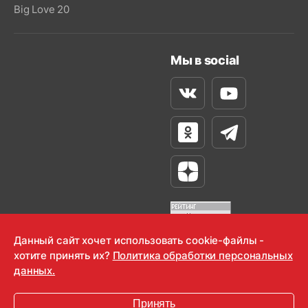
Big Love 20
Мы в social
Вконтакте
Youtube
Одноклассники
Телеграм
Яндекс Дзен
Данный сайт хочет использовать cookie-файлы -
хотите принять их?
Политика обработки персональных
OOO "Радио-Любовь" 2000-2026
данных.
Krutoy Media
Принять
16+