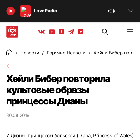
Найти
Love Radio
Телеграм
Одноклассники
Яндекс дзен
Youtube
Вконтакте
Новости
Горячие Новости
Хейли Бибер повтор
Главная
Хейли Бибер повторила
культовые образы
принцессы Дианы
30.08.2019
У Дианы, принцессы Уэльской (Diana, Princess of Wales)