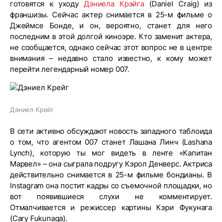
готовятся к уходу
Дэниела Крэйга
(Daniel Craig) из
франшизы. Сейчас актер снимается в 25-м фильме о
Джеймсе Бонде, и он, вероятно, станет для него
последним в этой долгой киноэре. Кто заменит актера,
не сообщается, однако сейчас этот вопрос не в центре
внимания – недавно стало известно, к кому может
перейти легендарный номер 007.
Дэниел Крейг
В сети активно обсуждают новость западного таблоида
о том, что агентом 007 станет Лашана Линч (Lashana
Lynch), которую ты мог видеть в ленте «Капитан
Марвел» – она сыграла подругу Кэрол Денверс. Актриса
действительно снимается в 25-м фильме бондианы. В
Instagram она постит кадры со съемочной площадки, но
вот появившиеся слухи не комментирует.
Отмалчивается и режиссер картины Кэри Фукунага
(Cary Fukunaga).