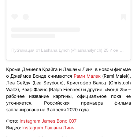
Публикация от Lashana Lynch (@lashanalynch)
25 Июн 2019 в 8:04 PDT
Кроме Дэниела Крэйга и Лашаны Линч в новом фильме
о Джеймсе Бонде снимаются
Рами Малек
(Rami Malek),
Леа Сейду (Lea Seydoux), Кристофер Вальц (Christoph
Waltz), Рэйф Файнс (Ralph Fiennes) и другие. «Бонд 25» –
рабочее название картины, официальное пока не
уточняется. Российская премьера фильма
запланирована на 9 апреля 2020 года.
Фото:
Instagram James Bond 007
Видео:
Instagram Лашаны Линч