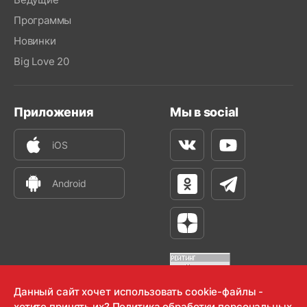
Программы
Новинки
Big Love 20
Приложения
Мы в social
iOS
Вконтакте
Youtube
Android
Одноклассники
Телеграм
Яндекс Дзен
Данный сайт хочет использовать cookie-файлы -
хотите принять их?
Политика обработки персональных