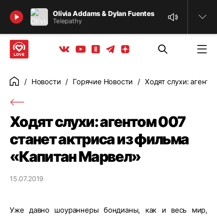
Найти
Olivia Addams & Dylan Fuentes
Telepathy
Телеграм
Одноклассники
Яндекс дзен
Youtube
Вконтакте
Новости
Горячие Новости
Ходят слухи: агенто
Главная
Ходят слухи: агентом 007
станет актриса из фильма
«Капитан Марвел»
15.07.2019
Уже давно шоураннеры бондианы, как и весь мир,