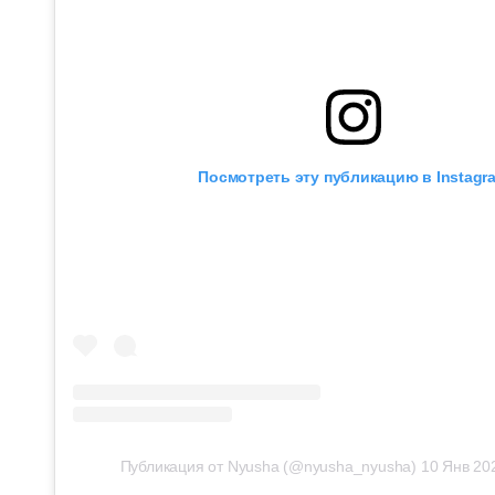
Посмотреть эту публикацию в Instagr
Публикация от Nyusha (@nyusha_nyusha)
10 Янв 20