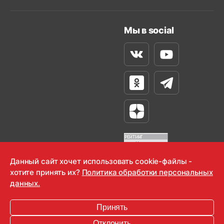
Мы в social
Вконтакте
Youtube
Одноклассники
Телеграм
Яндекс Дзен
Данный сайт хочет использовать cookie-файлы -
хотите принять их?
Политика обработки персональных
OOO "Радио-Любовь" 2000-2026
данных.
Krutoy Media
Принять
16+
Отклонить