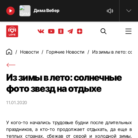
Найти
Дима Вебер
Телеграм
Одноклассники
Яндекс дзен
Youtube
Вконтакте
Новости
Горячие Новости
Из зимы в лето: сол
Главная
Из зимы в лето: солнечные
фото звезд на отдыхе
11.01.2020
У кого-то начались трудовые будни после длительных
праздников, а кто-то продолжает отдыхать, да еще в
теплых странах, сбежав от серой и холодной зимы.