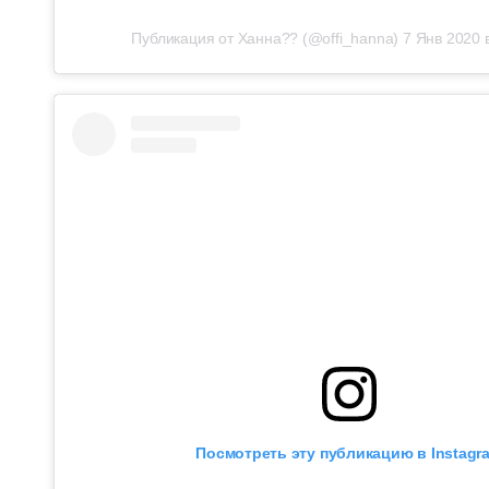
Публикация от Ханна?? (@offi_hanna)
7 Янв 2020 
Посмотреть эту публикацию в Instagr