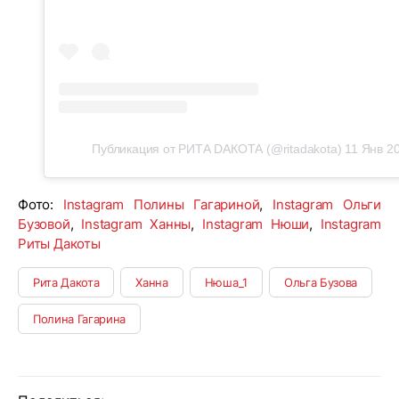
Публикация от РИТА DАКОТА (@ritadakota)
11 Янв 2
Фото:
Instagram Полины Гагариной
,
Instagram Ольги
Бузовой
,
Instagram Ханны
,
Instagram Нюши
,
Instagram
Риты Дакоты
Рита Дакота
Ханна
Нюша_1
Ольга Бузова
Полина Гагарина