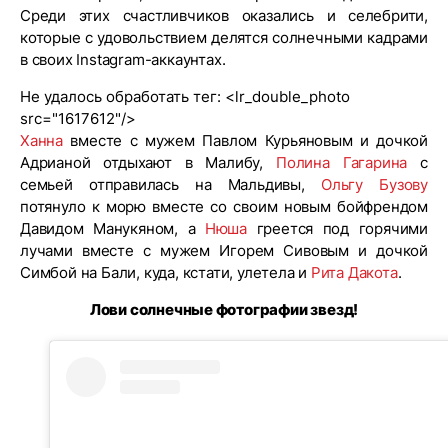
Среди этих счастливчиков оказались и селебрити,
которые с удовольствием делятся солнечными кадрами
в своих Instagram-аккаунтах.
Не удалось обработать тег: <lr_double_photo
src="1617612"/>
Ханна
вместе с мужем Павлом Курьяновым и дочкой
Адрианой отдыхают в Малибу,
Полина Гагарина
с
семьей отправилась на Мальдивы,
Ольгу Бузову
потянуло к морю вместе со своим новым бойфрендом
Давидом Манукяном, а
Нюша
греется под горячими
лучами вместе с мужем Игорем Сивовым и дочкой
Симбой на Бали, куда, кстати, улетела и
Рита Дакота
.
Лови солнечные фотографии звезд!