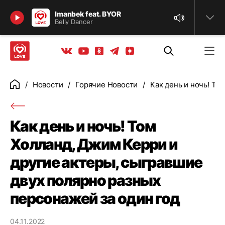
Найти
Imanbek feat. BYOR
Belly Dancer
Телеграм
Одноклассники
Яндекс дзен
Youtube
Вконтакте
Новости
Горячие Новости
Как день и ночь! То
Главная
Как день и ночь! Том
Холланд, Джим Керри и
другие актеры, сыгравшие
двух полярно разных
персонажей за один год
04.11.2022