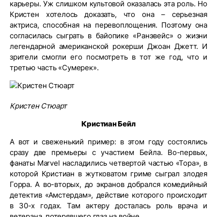
карьеры. Уж слишком культовой оказалась эта роль. Но
Кристен хотелось доказать, что она – серьезная
актриса, способная на перевоплощения. Поэтому она
согласилась сыграть в байопике «Ранэвейс» о жизни
легендарной американской рокерши Джоан Джетт. И
зрители смогли его посмотреть в тот же год, что и
третью часть «Сумерек».
Кристен Стюарт
Кристиан Бейл
А вот и свеженький пример: в этом году состоялись
сразу две премьеры с участием Бейла. Во-первых,
фанаты Marvel насладились четвертой частью «Тора», в
которой Кристиан в жутковатом гриме сыграл злодея
Горра. А во-вторых, до экранов добрался комедийный
детектив «Амстердам», действие которого происходит
в 30-х годах. Там актеру досталась роль врача и
ветерана, потерявшего глаз на войне.