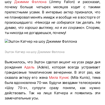
шоу
Джимми Фэллона
(Jimmy Fallon) и рассказал,
почему больше четырех месяцев ходит с такими
прелестными усами. В интервью актер признался, что
не планировал менять имидж и вообще не в восторге от
произошедшего:
«Никогда не собирался так делать. Не
думаю, что хорошо выгляжу, но я их сохраню»
. Спорим,
ты никогда не догадаешься, почему!
Эштон Катчер на шоу Джимми Фэллона
Выяснилось, что Эштон сделал акцент на усах ради дня
рождения
Адель
(Adele), которая всегда устраивает
грандиозные тематические вечеринки. В этот раз, как
сказала актеру его жена
Мила Кунис
(Mila Kunis), тема
была вдохновлена 70-ми. Будучи звездами телесериала
«Шоу 70-х», супруги сразу поняли, как нужно
действовать. Так на лице Катчера и появились эти
замечательные усы.