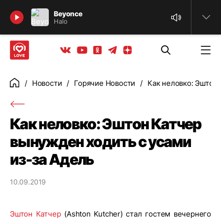
Найти
Beyonce
Halo
Телеграм
Одноклассники
Яндекс дзен
Youtube
Вконтакте
Новости
Горячие Новости
Как неловко: Эштон 
Главная
Как неловко: Эштон Катчер
вынужден ходить с усами
из-за Адель
10.09.2019
Эштон Катчер
(Ashton Kutcher) стал гостем вечернего