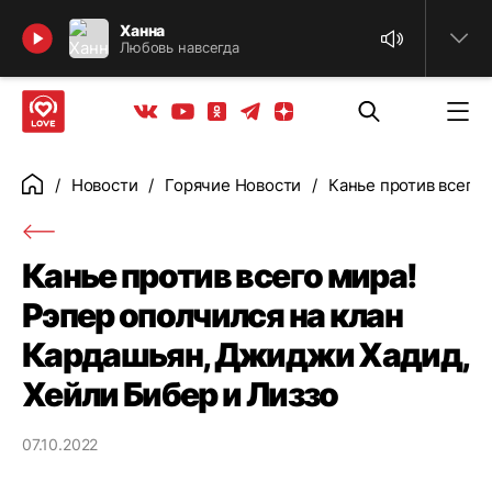
Найти
Ханна
Любовь навсегда
Телеграм
Одноклассники
Яндекс дзен
Youtube
Вконтакте
Новости
Горячие Новости
Канье против всего 
Главная
Канье против всего мира!
Рэпер ополчился на клан
Кардашьян, Джиджи Хадид,
Хейли Бибер и Лиззо
07.10.2022