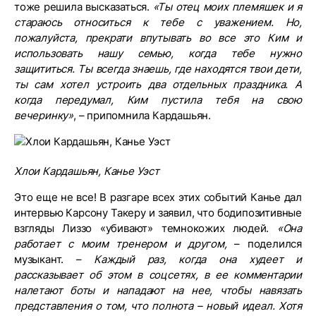
тоже решила высказаться.
«Ты отец моих племяшек и я
стараюсь относиться к тебе с уважением. Но,
пожалуйста, прекрати впутывать во все это Ким и
использовать нашу семью, когда тебе нужно
защититься. Ты всегда знаешь, где находятся твои дети,
ты сам хотел устроить два отдельных праздника. А
когда передумал, Ким пустила тебя на свою
вечеринку»
, – припомнила Кардашьян.
Хлои Кардашьян, Канье Уэст
Это еще не все! В разгаре всех этих событий Канье дал
интервью Карсону Такеру и заявил, что бодипозитивные
взгляды Лиззо «убивают» темнокожих людей.
«Она
работает с моим тренером и другом,
– поделился
музыкант. –
Каждый раз, когда она худеет и
рассказывает об этом в соцсетях, в ее комментарии
налетают боты и нападают на нее, чтобы навязать
представления о том, что полнота – новый идеал. Хотя