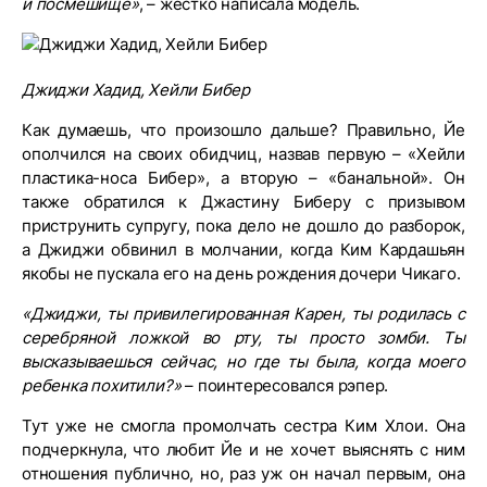
и посмешище»
, – жестко написала модель.
Джиджи Хадид, Хейли Бибер
Как думаешь, что произошло дальше? Правильно, Йе
ополчился на своих обидчиц, назвав первую – «Хейли
пластика-носа Бибер», а вторую – «банальной». Он
также обратился к Джастину Биберу с призывом
приструнить супругу, пока дело не дошло до разборок,
а Джиджи обвинил в молчании, когда Ким Кардашьян
якобы не пускала его на день рождения дочери Чикаго.
«Джиджи, ты привилегированная Карен, ты родилась с
серебряной ложкой во рту, ты просто зомби. Ты
высказываешься сейчас, но где ты была, когда моего
ребенка похитили?»
– поинтересовался рэпер.
Тут уже не смогла промолчать сестра Ким Хлои. Она
подчеркнула, что любит Йе и не хочет выяснять с ним
отношения публично, но, раз уж он начал первым, она