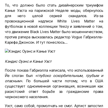
То, что должно было стать дизайнерским триумфом
Канье Уэста на парижской Неделе моды, обернулось
для него целой серией скандалов. Из-за
провокационной надписи White Lives Matter на
футболках в новой коллекции Yeezy и заявлений о том,
что движение Black Lives Matter было мошенничеством,
против рэпера высказалась редактор Vogue Габриэлла-
Карефа Джонсон. И тут понеслось…
Кэндис Оуэнс и Канье Уэст
После показа Габриэлла написала, что использованный
Йе слоган был
«глубоко оскорбительным, грубым и
опасным»
. По большей части потому, что в США
существует одноименная организация, возникшая как
расистский ответ борьбе за гражданские права
чернокожего населения.
Уэст, само собой, промолчать не смог. Артист запостил