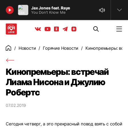
Найти
Jax Jones feat. Raye
You Don’t Know Me
Телеграм
Одноклассники
Яндекс дзен
Youtube
Вконтакте
Новости
Горячие Новости
Кинопремьеры: встр
Главная
Кинопремьеры: встречай
Лиама Нисона и Джулию
Робертс
07.02.2019
Сегодня четверг, а это прекрасный повод взять с собой