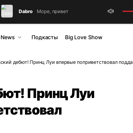
Dabro
Море, привет
 News
Подкасты
Big Love Show
ский дебют! Принц Луи впервые поприветствовал подд
бют! Принц Луи
етствовал