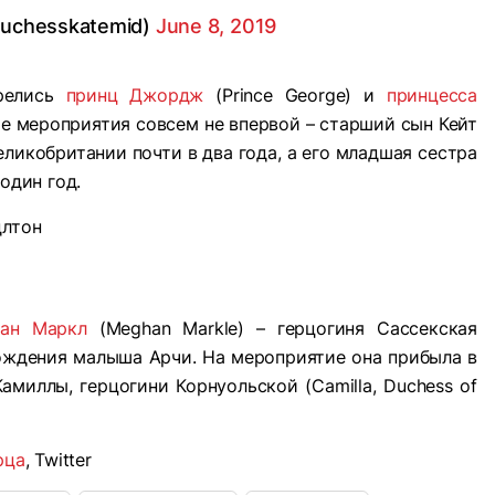
duchesskatemid)
June 8, 2019
трелись
принц Джордж
(Prince George) и
принцесса
акие мероприятия совсем не впервой – старший сын Кейт
ликобритании почти в два года, а его младшая сестра
один год.
ган Маркл
(Meghan Markle) – герцогиня Сассекская
рождения малыша Арчи. На мероприятие она прибыла в
амиллы, герцогини Корнуольской (Camilla, Duchess of
рца
, Twitter