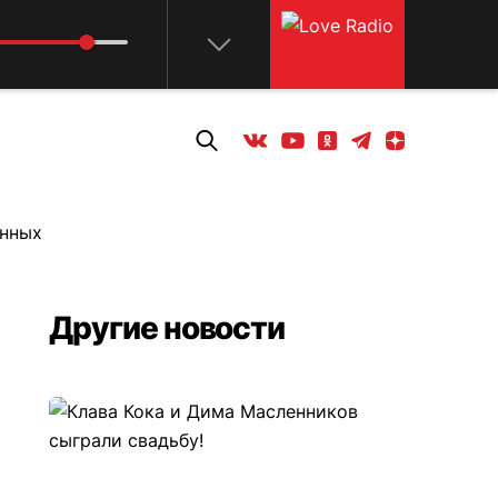
Телеграм
Одноклассники
Яндекс дзен
Youtube
Вконтакте
анных
Другие новости