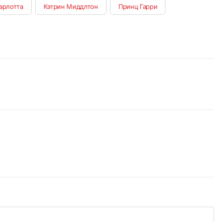
арлотта
Кэтрин Миддлтон
Принц Гарри