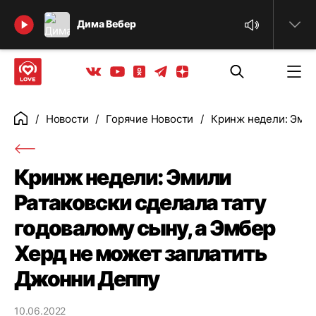
Найти
Дима Вебер
Телеграм
Одноклассники
Яндекс дзен
Youtube
Вконтакте
Новости
Горячие Новости
Кринж недели: Эмил
Главная
Кринж недели: Эмили
Ратаковски сделала тату
годовалому сыну, а Эмбер
Херд не может заплатить
Джонни Деппу
10.06.2022