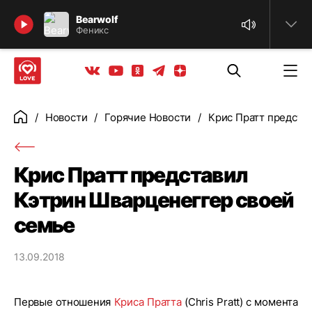
Найти
Bearwolf
Феникс
Телеграм
Одноклассники
Яндекс дзен
Youtube
Вконтакте
Новости
Горячие Новости
Крис Пратт предста
Главная
Крис Пратт представил
Кэтрин Шварценеггер своей
семье
13.09.2018
Первые отношения
Криса Пратта
(Chris Pratt) с момента