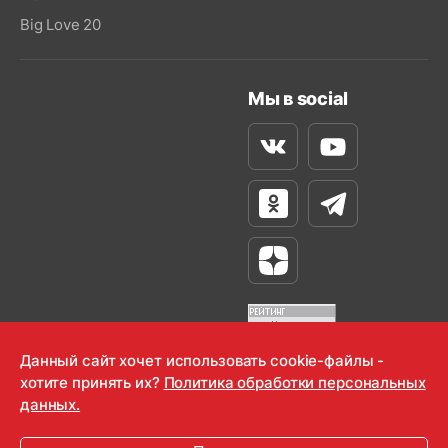
Big Love 20
Мы в social
Вконтакте
Youtube
Одноклассники
Телеграм
Яндекс Дзен
Данный сайт хочет использовать cookie-файлы -
хотите принять их?
Политика обработки персональных
OOO "Радио-Любовь" 2000-2026
данных.
Krutoy Media