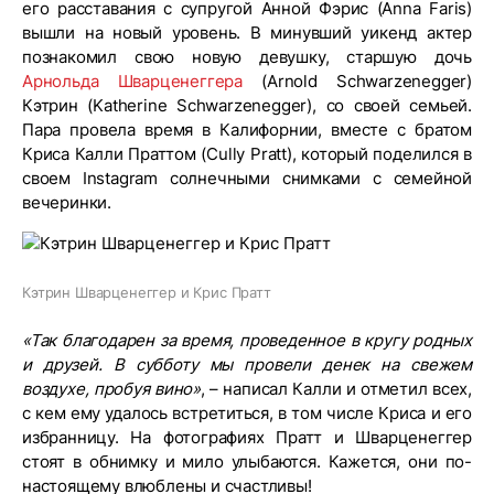
его расставания с супругой Анной Фэрис (Anna Faris)
вышли на новый уровень. В минувший уикенд актер
познакомил свою новую девушку, старшую дочь
Арнольда Шварценеггера
(Arnold Schwarzenegger)
Кэтрин (Katherine Schwarzenegger), со своей семьей.
Пара провела время в Калифорнии, вместе с братом
Криса Калли Праттом (Cully Pratt), который поделился в
своем Instagram солнечными снимками с семейной
вечеринки.
Кэтрин Шварценеггер и Крис Пратт
«Так благодарен за время, проведенное в кругу родных
и друзей. В субботу мы провели денек на свежем
воздухе, пробуя вино»
, – написал Калли и отметил всех,
с кем ему удалось встретиться, в том числе Криса и его
избранницу. На фотографиях Пратт и Шварценеггер
стоят в обнимку и мило улыбаются. Кажется, они по-
настоящему влюблены и счастливы!