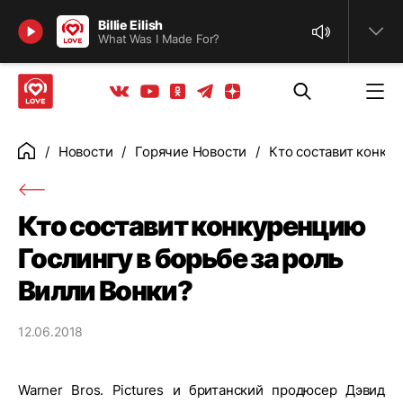
Найти
Billie Eilish
What Was I Made For?
Телеграм
Одноклассники
Яндекс дзен
Youtube
Вконтакте
Новости
Горячие Новости
Кто составит конкур
Главная
Кто составит конкуренцию
Гослингу в борьбе за роль
Вилли Вонки?
12.06.2018
Warner Bros. Pictures и британский продюсер Дэвид