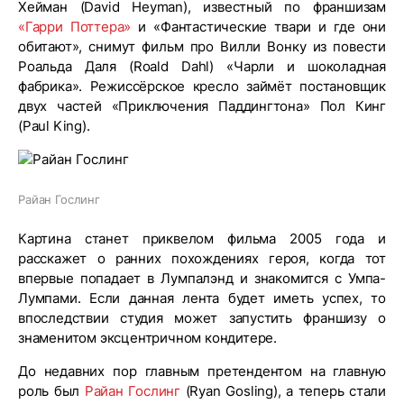
Хейман (David Heyman), известный по франшизам
«Гарри Поттера»
и «Фантастические твари и где они
обитают», снимут фильм про Вилли Вонку из повести
Роальда Даля (Roald Dahl) «Чарли и шоколадная
фабрика». Режиссёрское кресло займёт постановщик
двух частей «Приключения Паддингтона» Пол Кинг
(Paul King).
Райан Гослинг
Картина станет приквелом фильма 2005 года и
расскажет о ранних похождениях героя, когда тот
впервые попадает в Лумпалэнд и знакомится с Умпа-
Лумпами. Если данная лента будет иметь успех, то
впоследствии студия может запустить франшизу о
знаменитом эксцентричном кондитере.
До недавних пор главным претендентом на главную
роль был
Райан Гослинг
(Ryan Gosling), а теперь стали