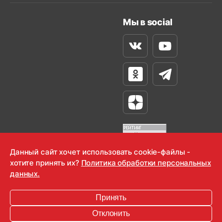
Мы в social
Вконтакте
Youtube
Одноклассники
Телеграм
Яндекс Дзен
Данный сайт хочет использовать cookie-файлы -
хотите принять их?
Политика обработки персональных
OOO "Радио-Любовь" 2000-2026
данных.
Krutoy Media
Принять
16+
Отклонить
Информация для правообладателей