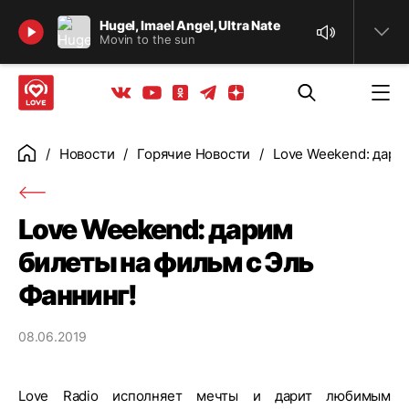
Найти
Hugel, Imael Angel, Ultra Nate
Movin to the sun
Телеграм
Одноклассники
Яндекс дзен
Youtube
Вконтакте
Новости
Горячие Новости
Love Weekend: дари
Главная
Love Weekend: дарим
билеты на фильм с Эль
Фаннинг!
08.06.2019
Love Radio исполняет мечты и дарит любимым