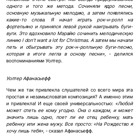
одного и того же метода. Сочиняли ядро песни,
основную музыкальную мелодию, а затем появлялись
какие-то слова. Я начал играть рок-н-ролл на
фортепьяно и принялся левой рукой наигрывать буги-
вуги. Это вдохновило Мэрайю сочинить мелодическую
линию I don’t want a lot for Christmas. А затем мы начали
петь и обыгрывать эту рок-н-ролльную буги-песню,
которая в итоге легла в основу песни»
, - делился
воспоминаниями Уолтер.
Уолтер Афанасьефф
Чем же так привлекла слушателей со всего мира эта
простая и незамысловатая композиция? А именно этим
и привлекла! И еще своей универсальностью:
«Любой
может спеть ее кому угодно
.
Она о каждом, и может
значить лишь одно, поет ли ее отец ребенку, мать
ребенку или жена мужу. Все просто: «На Рождество я
хочу лишь тебя»
, - сказал Афанасьефф.