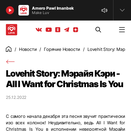
Найти
Amero Pawl Imanbek
Make Luv
Телеграм
Одноклассники
Яндекс дзен
Youtube
Вконтакте
Новости
Горячие Новости
Lovehit Story: Мэрайя
Главная
Lovehit Story: Мэрайя Кэри -
All I Want for Christmas Is You
25.12.2022
С самого начала декабря эта песня звучит практически
изо всех колонок! Неудивительно, ведь All I Want for
Christmas Is You в исполнении невероятной Мэрайи