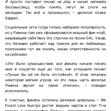
Я
просто
поставил
песню
на
play
и
начал
напевать
бессмыслицу
,
чтобы
понять
,
лягут
ли
слоги
на
мелодию
.
Так
всё
и
произошло
»
, – делился позже
Харрис.
Социальные сети тогда только набирали популярность,
но у Рианны там уже сформировался мощный фан-клуб,
называвший себя Navy (по строчке из песни G4L. Узнав,
что Кельвин работает над треком для их любимицы,
поклонники тут же понять, какую ответственность он
на себя взял.
«
Это
было
сумасшествие
,
все
фанаты
начали
писать
мне
в
соцсетях
ещё
до
того
,
как
услышали
песню
:
«
Лучше
бы
ей
не
быть
отстойной
».
В
этом
читалась
некоторая
мягкая
угроза
,
но
это
лишь
часть
веселья
.
Рианна
звучит
на
треке
отлично
»,
– поведал
исполнитель.
К счастью, фанаты остались релизом довольны – We
Found Love быстро достиг вершин чартов и стал 11-м
треком в дискографии Рианны, завоевавшим первое