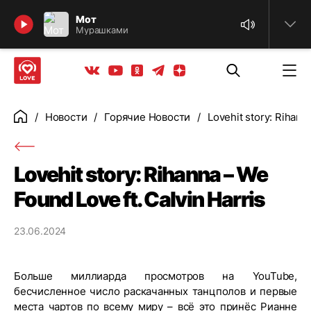
Найти
Мот
Мурашками
Телеграм
Одноклассники
Яндекс дзен
Youtube
Вконтакте
Новости
Горячие Новости
Lovehit story: Rihann
Главная
Lovehit story: Rihanna – We
Found Love ft. Calvin Harris
23.06.2024
Больше миллиарда просмотров на YouTube,
бесчисленное число раскачанных танцполов и первые
места чартов по всему миру – всё это принёс Рианне