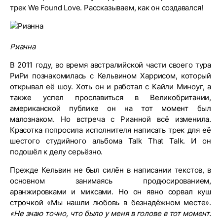
трек We Found Love. Рассказываем, как он создавался!
Рианна
В 2011 году, во время австралийской части своего тура
РиРи познакомилась с Кельвином Харрисом, который
открывал её шоу. Хоть он и работал с Кайли Миноуг, а
также успел прославиться в Великобритании,
американской публике он на тот момент был
малознаком. Но встреча с Рианной всё изменила.
Красотка попросила исполнителя написать трек для её
шестого студийного альбома Talk That Talk. И он
подошёл к делу серьёзно.
Прежде Кельвин не был силён в написании текстов, в
основном занимаясь продюсированием,
аранжировками и миксами. Но он явно сорвал куш
строчкой «Мы нашли любовь в безнадёжном месте».
«
Не
знаю
точно
,
что
было
у
меня
в
голове
в
тот
момент
.