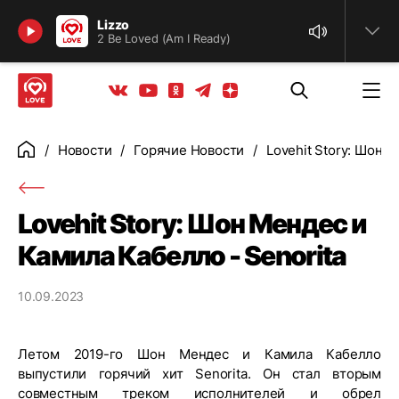
Найти
Lizzo
2 Be Loved (Am I Ready)
Телеграм
Одноклассники
Яндекс дзен
Youtube
Вконтакте
Новости
Горячие Новости
Lovehit Story: Шон 
Главная
Lovehit Story: Шон Мендес и
Камила Кабелло - Senorita
10.09.2023
Летом 2019-го Шон Мендес и Камила Кабелло
выпустили горячий хит Senorita. Он стал вторым
совместным треком исполнителей и обрел