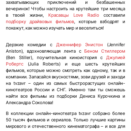
захватывающих приключений и безбашенных
вечеринок! Чтобы настроить на крутейшие три месяца
в твоей жизни,
Красавцы Love Radio
составили
подборку драйвовых фильмов
, которые взбодрят и
покажут, как можно изучать мир и веселиться!
Дерзкие комедии с
Дженнифер Энистон
(Jennifer
Aniston), вдохновляющая лента с
Беном Стиллером
(Ben Stiller), поучительная киноистория с
Джулией
Робертс
(Julia Roberts) и еще шесть крутейших
фильмов, которые можно смотреть как одному, так и в
компании. Запасайся вкусностями, зови друзей и заходи
на tvzavr – один из самых быстрорастущих онлайн-
кинотеатров России и СНГ. Именно там ты сможешь
найти все фильмы из подборки Дениса Курочкина и
Александра Соколова!
В коллекции онлайн-кинотеатра tvzavr собрано более
50 тысяч фильмов и сериалов. Только лучшие картины
мирового и отечественного кинематографа – и все для