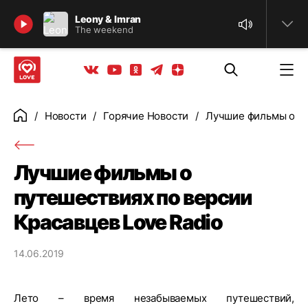
Найти
Leony & Imran
The weekend
Телеграм
Одноклассники
Яндекс дзен
Youtube
Вконтакте
Новости
Горячие Новости
Лучшие фильмы о пу
Главная
Лучшие фильмы о
путешествиях по версии
Красавцев Love Radio
14.06.2019
Лето – время незабываемых путешествий,