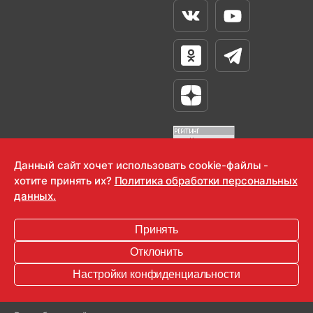
Вконтакте
Youtube
Одноклассники
Телеграм
Яндекс Дзен
Данный сайт хочет использовать cookie-файлы -
хотите принять их?
Политика обработки персональных
OOO "Радио-Любовь" 2000-2026
данных.
Krutoy Media
Принять
16+
Отклонить
Информация для правообладателей
Настройки конфиденциальности
Условия
Конфиденциальность