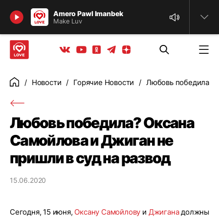
Найти
Amero Pawl Imanbek
Make Luv
Телеграм
Одноклассники
Яндекс дзен
Youtube
Вконтакте
Новости
Горячие Новости
Любовь победила? О
Главная
Любовь победила? Оксана
Самойлова и Джиган не
пришли в суд на развод
15.06.2020
Сегодня, 15 июня,
Оксану Самойлову
и
Джигана
должны