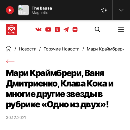
Найти
The Bausa
Magnetic
Телеграм
Одноклассники
Яндекс дзен
Youtube
Вконтакте
Новости
Горячие Новости
Мари Краймбрери, Ва
Главная
Мари Краймбрери, Ваня
Дмитриенко, Клава Кока и
многие другие звезды в
рубрике «Одно из двух»!
30.12.2021