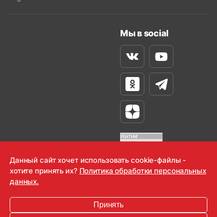
Мы в social
Вконтакте
Youtube
Одноклассники
Телеграм
Яндекс Дзен
Данный сайт хочет использовать cookie-файлы -
хотите принять их?
Политика обработки персональных
OOO "Радио-Любовь" 2000-2026
данных.
Krutoy Media
Принять
16+