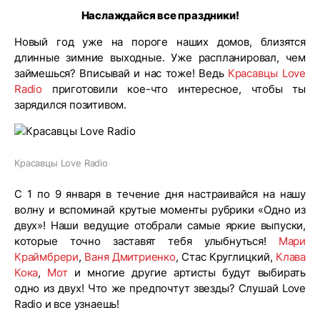
Наслаждайся все праздники!
Новый год уже на пороге наших домов, близятся
длинные зимние выходные. Уже распланировал, чем
займешься? Вписывай и нас тоже! Ведь
Красавцы Love
Radio
приготовили кое-что интересное, чтобы ты
зарядился позитивом.
Красавцы Love Radio
С 1 по 9 января в течение дня настраивайся на нашу
волну и вспоминай крутые моменты рубрики «Одно из
двух»! Наши ведущие отобрали самые яркие выпуски,
которые точно заставят тебя улыбнуться!
Мари
Краймбрери
,
Ваня Дмитриенко
, Стас Круглицкий,
Клава
Кока
,
Мот
и многие другие артисты будут выбирать
одно из двух! Что же предпочтут звезды? Слушай Love
Radio и все узнаешь!