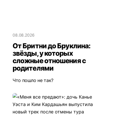
08.08.2026
От Бритни до Бруклина:
звёзды, у которых
сложные отношения с
родителями
Что пошло не так?