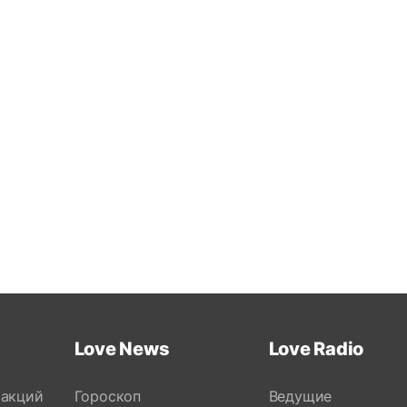
Love News
Love Radio
 акций
Гороскоп
Ведущие