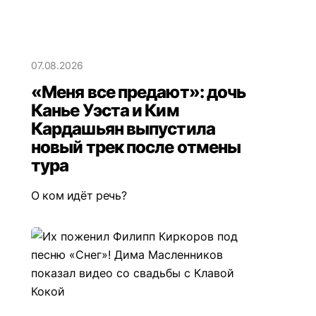
07.08.2026
«Меня все предают»: дочь
Канье Уэста и Ким
Кардашьян выпустила
новый трек после отмены
тура
О ком идёт речь?