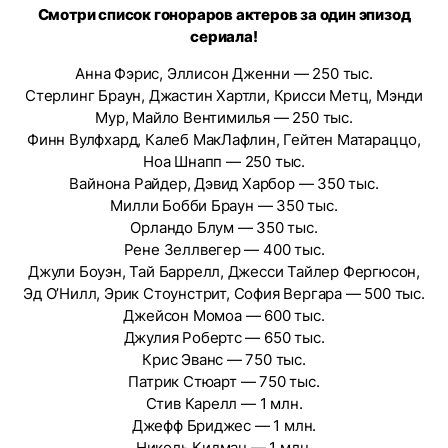
Смотри список гонораров актеров за один эпизод
сериала!
Анна Фэрис, Эллисон Дженни — 250 тыс.
Стерлинг Браун, Джастин Хартли, Крисси Метц, Мэнди
Мур, Майло Вентимилья — 250 тыс.
Финн Вулфхард, Калеб МакЛафлин, Гейтен Матараццо,
Ноа Шнапп — 250 тыс.
Вайнона Райдер, Дэвид Харбор — 350 тыс.
Милли Бобби Браун — 350 тыс.
Орландо Блум — 350 тыс.
Рене Зеллвегер — 400 тыс.
Джули Боуэн, Тай Баррелл, Джесси Тайлер Фергюсон,
Эд О’Нилл, Эрик Стоунстрит, София Вергара — 500 тыс.
Джейсон Момоа — 600 тыс.
Джулия Робертс — 650 тыс.
Крис Эванс — 750 тыс.
Патрик Стюарт — 750 тыс.
Стив Карелл — 1 млн.
Джефф Бриджес — 1 млн.
Николь Кидман — 1 млн.