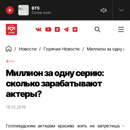
Найти
BTS
Come over
Телеграм
Одноклассники
Яндекс дзен
Youtube
Вконтакте
Новости
Горячие Новости
Миллион за одну се
Главная
Миллион за одну серию:
сколько зарабатывают
актеры?
18.12.2019
Голливудским актерам красиво жить не запретишь -