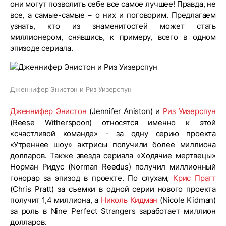
они могут позволить себе все самое лучшее! Правда, не
все, а самые-самые – о них и поговорим. Предлагаем
узнать, кто из знаменитостей может стать
миллионером, снявшись, к примеру, всего в одном
эпизоде сериала.
Дженнифер Энистон и Риз Уизерспун
Дженнифер Энистон
(Jennifer Aniston) и
Риз Уизерспун
(Reese Witherspoon) относятся именно к этой
«счастливой команде» - за одну серию проекта
«Утреннее шоу» актрисы получили более миллиона
долларов. Также звезда сериала «Ходячие мертвецы»
Норман Ридус (Norman Reedus) получил миллионный
гонорар за эпизод в проекте. По слухам,
Крис Пратт
(Chris Pratt) за съемки в одной серии нового проекта
получит 1,4 миллиона, а
Николь Кидман
(Nicole Kidman)
за роль в Nine Perfect Strangers заработает миллион
долларов.