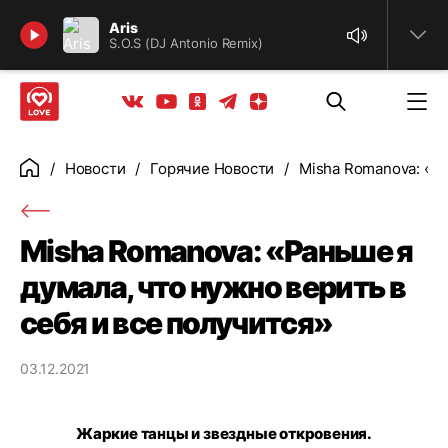
Найти
Aris
S.O.S (DJ Antonio Remix)
Телеграм
Одноклассники
Яндекс дзен
Youtube
Вконтакте
Новости
Горячие Новости
Misha Romanova: «Ра
Главная
Misha Romanova: «Раньше я
думала, что нужно верить в
себя и все получится»
03.12.2021
Жаркие танцы и звездные откровения.