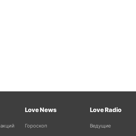
Love News
Love Radio
 акций
Гороскоп
Ведущие