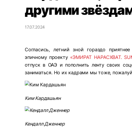
другими звёзда
17.07.2024
Согласись, летний зной гораздо приятне
эпичному проекту
«ЭМИРАТ НАРАСХВАТ. SU
отпуск в ОАЭ и пополнить ленту своих со
заниматься. Но их кадрами мы тоже, пожалуй
Ким Кардашьян
Кендалл Дженнер