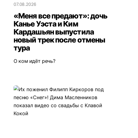
07.08.2026
«Меня все предают»: дочь
Канье Уэста и Ким
Кардашьян выпустила
новый трек после отмены
тура
О ком идёт речь?