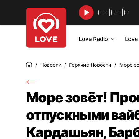
Найти
Love Radio
Love
Новости
Горячие Новости
Море зо
Главная
Море зовёт! Пр
отпускными вайб
Кардашьян, Барб