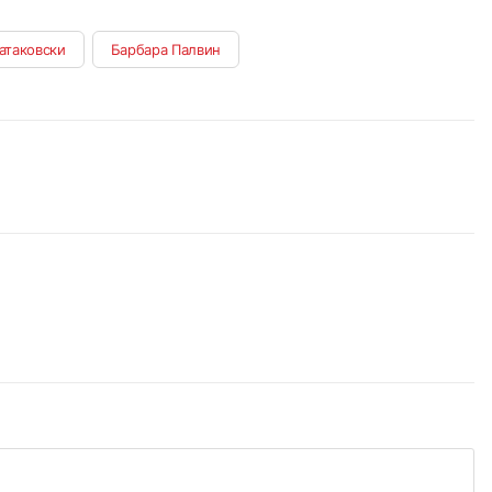
атаковски
Барбара Палвин