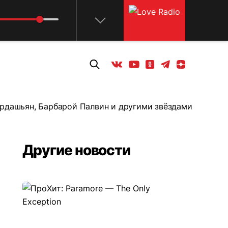
Телеграм
Одноклассники
Яндекс дзен
Youtube
Вконтакте
рдашьян, Барбарой Палвин и другими звёздами
Другие новости