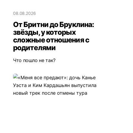
08.08.2026
От Бритни до Бруклина:
звёзды, у которых
сложные отношения с
родителями
Что пошло не так?