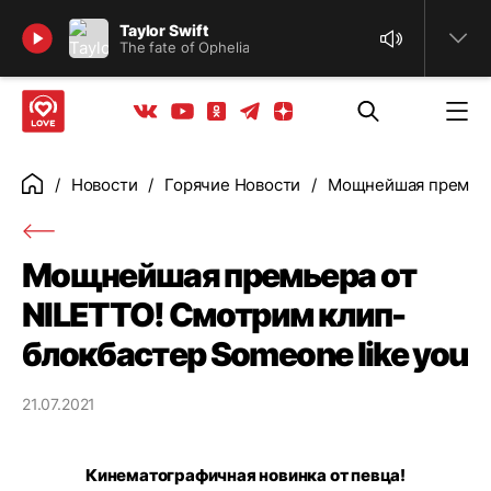
Найти
Taylor Swift
The fate of Ophelia
Телеграм
Одноклассники
Яндекс дзен
Youtube
Вконтакте
Новости
Горячие Новости
Мощнейшая премьера
Главная
Мощнейшая премьера от
NILETTO! Смотрим клип-
блокбастер Someone like you
21.07.2021
Кинематографичная новинка от певца!