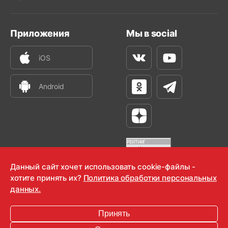
Приложения
Мы в social
iOS
Вконтакте
Youtube
Android
Одноклассники
Телеграм
Яндекс Дзен
Данный сайт хочет использовать cookie-файлы -
хотите принять их?
Политика обработки персональных
OOO "Радио-Любовь" 2000-2026
данных.
Krutoy Media
Принять
16+