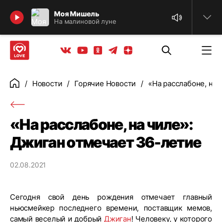
Найти
Моя Мишель
На малиновой луне
Телеграм
Одноклассники
Яндекс дзен
Youtube
Вконтакте
Новости
Горячие Новости
«На расслабоне, на 
Главная
«На расслабоне, на чиле»:
Джиган отмечает 36-летие
02.08.2021
Сегодня свой день рождения отмечает главный
ньюсмейкер последнего времени, поставщик мемов,
самый веселый и добрый
Джиган
! Человеку, у которого