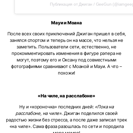
Публикация от Джиган / GeeGun (@iamgee
Мауи и Моана
После всех своих приключений Джиган пришел в себя,
занялся спортом и теперь он на массе, что нельзя не
заметить. Пользователи сети, естественно, не
прокомментировать изменения в фигуре рэпера не
могут, поэтому его и Оксану под совместными
фотографиями сравнивают с Моаной и Мауи. А что –
похожи!
«На чиле, на расслабоне»
Ну и «короночка» последних дней:
«Пока на
расслабоне, на чиле»
. Джиган поделился своей
радостью жизни без стресса, а после даже записал трек
«на чиле». Сама фраза разошлась по сети и породила
море мемов!