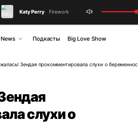
Katy Perry
Firework
 News
Подкасты
Big Love Show
жалась! Зендая прокомментировала слухи о беременно
 Зендая
ала слухи о