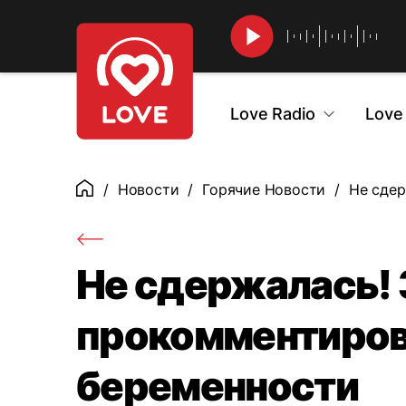
Найти
Love Radio
Love
Новости
Горячие Новости
Не сдер
Главная
Не сдержалась!
прокомментиров
беременности