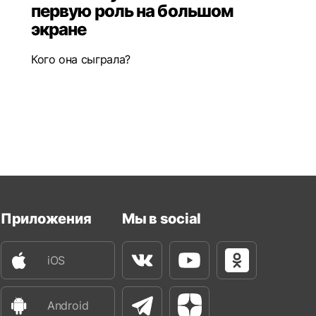
первую роль на большом
экране
Кого она сыграла?
Приложения
Мы в social
iOS
Вконтакте
Youtube
Одноклассни
Android
Телеграм
Яндекс Дзен