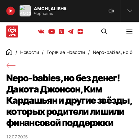
Найти
AMCHI, ALISHA
Черновик
Телеграм
Одноклассники
Яндекс дзен
Youtube
Вконтакте
Новости
Горячие Новости
Nepo-babies, но бе
Главная
Nepo-babies, но без денег!
Дакота Джонсон, Ким
Кардашьян и другие звёзды,
которых родители лишили
финансовой поддержки
12.07.2025