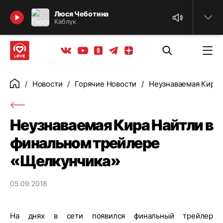
Найти
Люся Чеботина
Каблук
Телеграм
Одноклассники
Яндекс дзен
Youtube
Вконтакте
Новости
Горячие Новости
Неузнаваемая Кира 
Главная
Неузнаваемая Кира Найтли в
финальном трейлере
«Щелкунчика»
05.09.2018
На днях в сети появился финальный трейлер