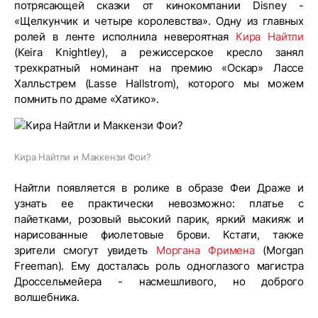
потрясающей сказки от кинокомпании Disney -
«Щелкунчик и четыре королевства». Одну из главных
ролей в ленте исполнила невероятная
Кира Найтли
(Keira Knightley), а режиссерское кресло занял
трехкратный номинант на премию «Оскар» Лассе
Халльстрем (Lasse Hallstrom), которого мы можем
помнить по драме «Хатико».
Кира Найтли и Маккензи Фои?
Найтли появляется в ролике в образе Феи Драже и
узнать ее практически невозможно: платье с
пайетками, розовый высокий парик, яркий макияж и
нарисованные фиолетовые брови. Кстати, также
зрители смогут увидеть
Моргана Фримена
(Morgan
Freeman). Ему досталась роль одноглазого магистра
Дроссельмейера - насмешливого, но доброго
волшебника.