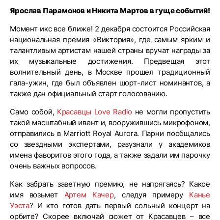
Ярослав Парамонов и Никита Мартов в гуще событий!
Момент икс все ближе! 2 декабря состоится Российская
национальная премия «Виктория», где самым ярким и
талантливым артистам нашей страны вручат награды за
их музыкальные достижения. Предвещая этот
волнительный день, в Москве прошел традиционный
гала-ужин, где был объявлен шорт-лист номинантов, а
также дан официальный старт голосованию.
Само собой,
Красавцы Love Radio
не могли пропустить
такой масштабный ивент и, вооружившись микрофоном,
отправились в Marriott Royal Aurora. Парни пообщались
со звездными экспертами, разузнали у академиков
имена фаворитов этого года, а также задали им парочку
очень важных вопросов.
Как забрать заветную премию, не напрягаясь? Какое
имя возьмет
Артем Качер
, следуя примеру
Канье
Уэста
? И кто готов дать первый сольный концерт на
орбите? Скорее включай сюжет от Красавцев – все