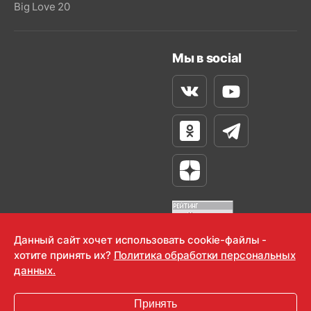
Big Love 20
Мы в social
Вконтакте
Youtube
Одноклассники
Телеграм
Яндекс Дзен
Данный сайт хочет использовать cookie-файлы -
хотите принять их?
Политика обработки персональных
OOO "Радио-Любовь" 2000-2026
данных.
Krutoy Media
Принять
16+