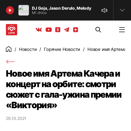
Найти
DJ Goja, Jason Derulo, Melody
Mi chico
Телеграм
Одноклассники
Яндекс дзен
Youtube
Вконтакте
Новости
Горячие Новости
Новое имя Артема К
Главная
Новое имя Артема Качера и
концерт на орбите: смотри
сюжет с гала-ужина премии
«Виктория»
26.10.2021