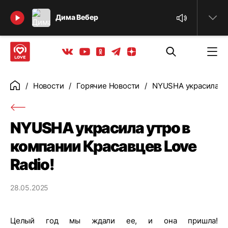
Найти
Дима Вебер
Телеграм
Одноклассники
Яндекс дзен
Youtube
Вконтакте
Новости
Горячие Новости
NYUSHA украсила ут
Главная
NYUSHA украсила утро в
компании Красавцев Love
Radio!
28.05.2025
Целый год мы ждали ее, и она пришла!