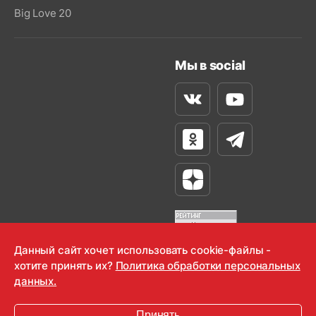
Big Love 20
Мы в social
Вконтакте
Youtube
Одноклассники
Телеграм
Яндекс Дзен
Данный сайт хочет использовать cookie-файлы -
хотите принять их?
Политика обработки персональных
OOO "Радио-Любовь" 2000-2026
данных.
Krutoy Media
Принять