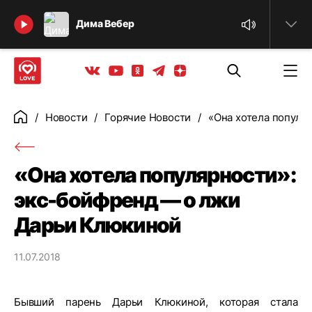
Найти
Дима Вебер
Телеграм
Одноклассники
Яндекс дзен
Youtube
Вконтакте
Новости
Горячие Новости
«Она хотела популя
Главная
«Она хотела популярности»:
экс-бойфренд — о лжи
Дарьи Клюкиной
11.07.2018
Бывший парень Дарьи Клюкиной, которая стала