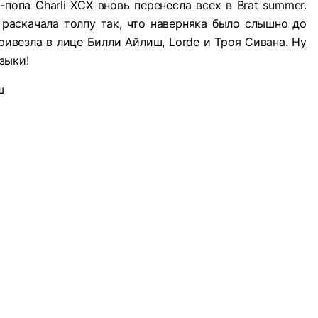
попа Charli XCX вновь перенесла всех в Brat summer.
раскачала толпу так, что наверняка было слышно до
ривезла в лице Билли Айлиш, Lorde и Троя Сивана. Ну
узыки!