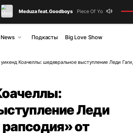
Meduza feat. Goodboys
Piece Of Your Heart
 News
Подкасты
Big Love Show
уикенд Коачеллы: шедевральное выступление Леди Гаги
Коачеллы:
ыступление Леди
я рапсодия» от