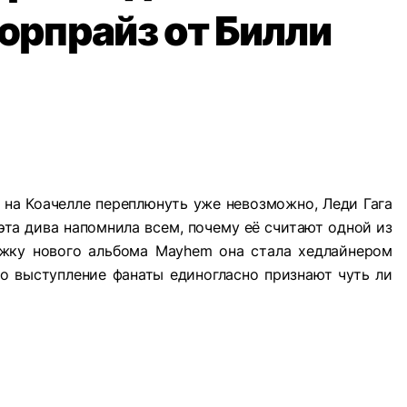
сюрпрайз от Билли
 на Коачелле переплюнуть уже невозможно, Леди Гага
 эта дива напомнила всем, почему её считают одной из
ржку нового альбома Mayhem она стала хедлайнером
то выступление фанаты единогласно признают чуть ли