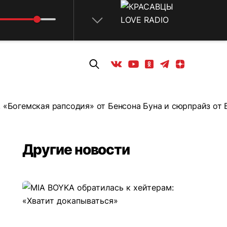
Телеграм
Одноклассники
Яндекс дзен
Youtube
Вконтакте
, «Богемская рапсодия» от Бенсона Буна и сюрпрайз от
Другие новости