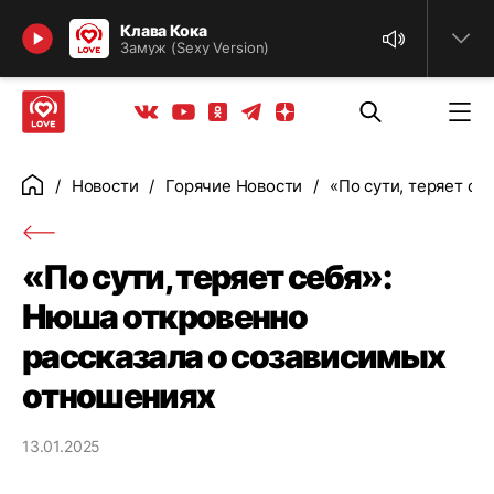
Найти
Клава Кока
Замуж (Sexy Version)
Телеграм
Одноклассники
Яндекс дзен
Youtube
Вконтакте
Новости
Горячие Новости
«По сути, теряет се
Главная
«По сути, теряет себя»:
Нюша откровенно
рассказала о созависимых
отношениях
13.01.2025