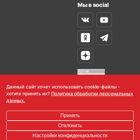
Мы в social
Вконтакте
Youtube
Одноклассники
Телеграм
Яндекс Дзен
Данный сайт хочет использовать cookie-файлы -
хотите принять их?
Политика обработки персональных
OOO "Радио-Любовь" 2000-2026
данных.
Krutoy Media
Принять
16+
Отклонить
Информация для правообладателей
Настройки конфиденциальности
Условия