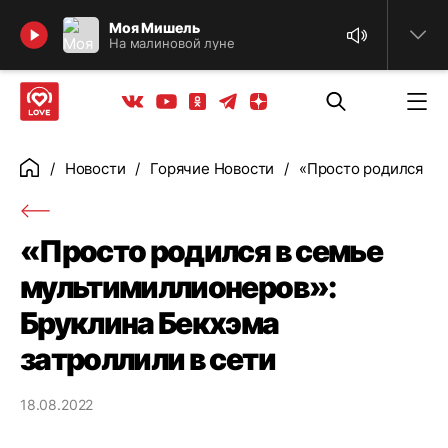
Найти
Моя Мишель
На малиновой луне
Телеграм
Одноклассники
Яндекс дзен
Youtube
Вконтакте
Новости
Горячие Новости
«Просто родился в 
Главная
«Просто родился в семье
мультимиллионеров»:
Бруклина Бекхэма
затроллили в сети
18.08.2022