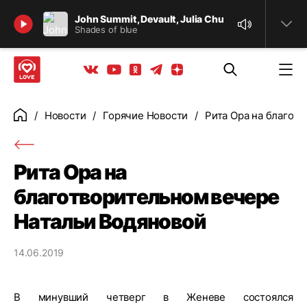
Найти
John Summit, Devault, Julia Church
Shades of blue
Телеграм
Одноклассники
Яндекс дзен
Youtube
Вконтакте
Новости
Горячие Новости
Рита Ора на благот
Главная
Рита Ора на
благотворительном вечере
Натальи Водяновой
14.06.2019
В минувший четверг в Женеве состоялся