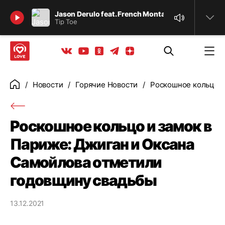
Найти
Jason Derulo feat. French Montana
Tip Toe
Телеграм
Одноклассники
Яндекс дзен
Youtube
Вконтакте
Новости
Горячие Новости
Роскошное кольцо и
Главная
Роскошное кольцо и замок в
Париже: Джиган и Оксана
Самойлова отметили
годовщину свадьбы
13.12.2021