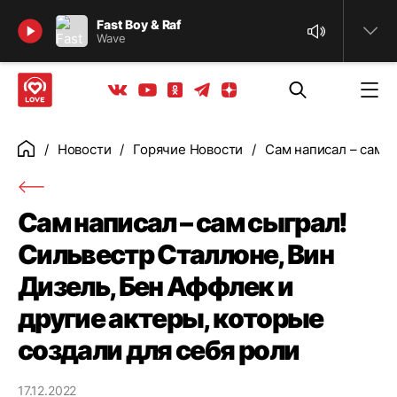
Найти
Fast Boy & Raf
Wave
Телеграм
Одноклассники
Яндекс дзен
Youtube
Вконтакте
Новости
Горячие Новости
Сам написал – сам с
Главная
Сам написал – сам сыграл!
Сильвестр Сталлоне, Вин
Дизель, Бен Аффлек и
другие актеры, которые
создали для себя роли
17.12.2022