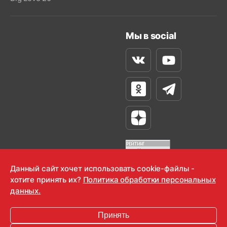
Мы в social
Вконтакте
Youtube
Одноклассники
Телеграм
Яндекс Дзен
Данный сайт хочет использовать cookie-файлы -
хотите принять их?
Политика обработки персональных
OOO "Радио-Любовь" 2000-2026
данных.
Krutoy Media
Принять
16+