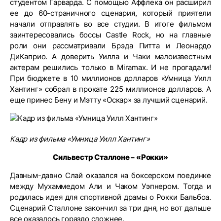
студентом Гарварда. С помощью Аффлека он расширил
ее до 60-страничного сценария, который приятели
начали отправлять во все студии. В итоге фильмом
заинтересовались боссы Castle Rock, но на главные
роли они рассматривали Брэда Питта и Леонардо
ДиКаприо. А доверить Уилла и Чаки малоизвестным
актерам решились только в Miramax. И не прогадали!
При бюджете в 10 миллионов долларов «Умница Уилл
Хантинг» собрал в прокате 225 миллионов долларов. А
еще принес Бену и Мэтту «Оскар» за лучший сценарий.
Кадр из фильма «Умница Уилл Хантинг»
Сильвестр Сталлоне – «Рокки»
Давным-давно Слай оказался на боксерском поединке
между Мухаммедом Али и Чаком Уэпнером. Тогда и
родилась идея для спортивной драмы о Рокки Бальбоа.
Сценарий Сталлоне закончил за три дня, но вот дальше
все оказалось гораздо сложнее.