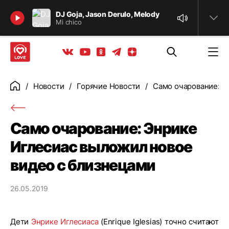
Найти
DJ Goja, Jason Derulo, Melody
Mi chico
Телеграм
Одноклассники
Яндекс дзен
Youtube
Вконтакте
Новости
Горячие Новости
Само очарование: Э
Главная
Само очарование: Энрике
Иглесиас выложил новое
видео с близнецами
26.05.2019
Дети
Энрике Иглесиаса
(Enrique Iglesias) точно считают