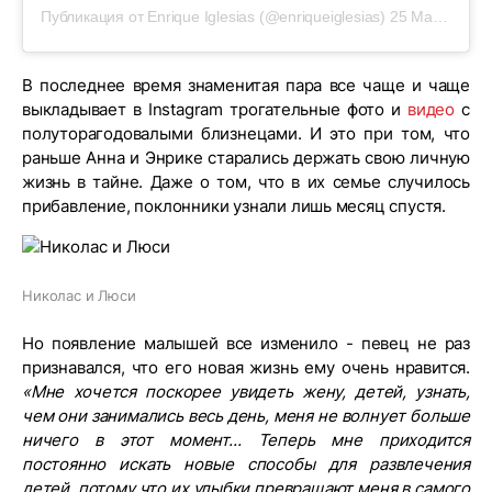
Публикация от Enrique Iglesias (@enriqueiglesias)
25 Май 2019 в 4:01 PDT
В последнее время знаменитая пара все чаще и чаще
выкладывает в Instagram трогательные фото и
видео
с
полуторагодовалыми близнецами. И это при том, что
раньше Анна и Энрике старались держать свою личную
жизнь в тайне. Даже о том, что в их семье случилось
прибавление, поклонники узнали лишь месяц спустя.
Николас и Люси
Но появление малышей все изменило - певец не раз
признавался, что его новая жизнь ему очень нравится.
«Мне хочется поскорее увидеть жену, детей, узнать,
чем они занимались весь день, меня не волнует больше
ничего в этот момент... Теперь мне приходится
постоянно искать новые способы для развлечения
детей, потому что их улыбки превращают меня в самого